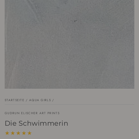
index
}}
in
modal
aufmachen
STARTSEITE
/
AQUA GIRLS
/
GUDRUN ELISCHER ART PRINTS
Die Schwimmerin