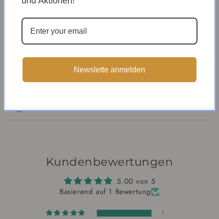
und Aktionen!
AND GEDRUCKT.
KOSTENFREIE LIEFERUNG IN
DEUTSCHLAND (FESTLAND OHNE INSELN)
30 TAGE RÜCKGABERECHT
Newslette anmelden
DRUCK AUF HAHNEMÜHLE PAPIER
LEINWAND
Kundenbewertungen
5.00 von 5
Basierend auf 1 Bewertung
1