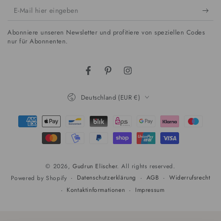
E-
Mail
Abonniere unseren Newsletter und profitiere von speziellen Codes
hier
nur für Abonnenten.
eingeben
Facebook
Pinterest
Instagram
Land/Region
Deutschland (EUR €)
Zahlungsmöglichkeiten
© 2026,
Gudrun Elischer
. All rights reserved.
Datenschutzerklärung
AGB
Widerrufsrecht
Powered by Shopify
Kontaktinformationen
Impressum