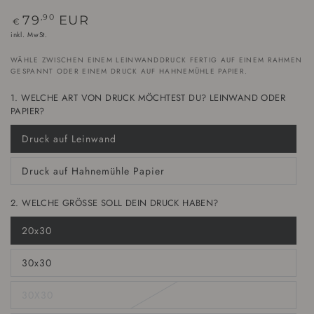
Regulärer
79
EUR
,90
€
Preis
inkl. MwSt.
WÄHLE ZWISCHEN EINEM LEINWANDDRUCK FERTIG AUF EINEM RAHMEN
GESPANNT ODER EINEM DRUCK AUF HAHNEMÜHLE PAPIER.
1. WELCHE ART VON DRUCK MÖCHTEST DU? LEINWAND ODER
PAPIER?
Druck auf Leinwand
Variante
ausverkauft
oder
Druck auf Hahnemühle Papier
nicht
Variante
verfügbar
ausverkauft
oder
2. WELCHE GRÖSSE SOLL DEIN DRUCK HABEN?
nicht
verfügbar
20x30
Variante
ausverkauft
oder
30x30
nicht
Variante
verfügbar
ausverkauft
oder
30X30
nicht
Variante
verfügbar
ausverkauft